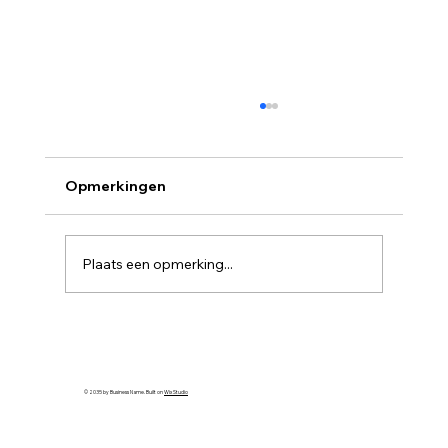
Opmerkingen
Plaats een opmerking...
K&S Inspections is VCA-gecertificeerd
© 2035 by Business Name. Built on
Wix Studio